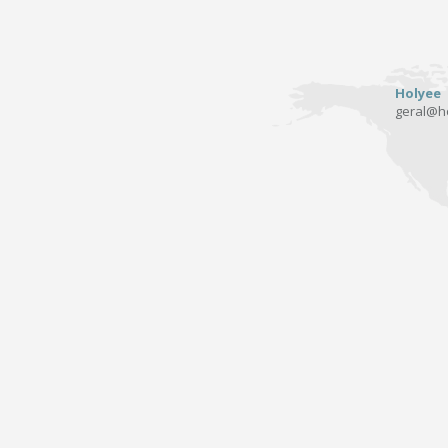
Holyee
geral@ho