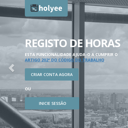
Anterior
REGISTO DE HORAS
O HOLYEE PERMITE REGISTAR OS TEMPOS DE TRAB
DE TODOS OS FUNCIONÁRIOS.
ESTA FUNCIONALIDADE AJUDA-O A CUMPRIR O
ARTIGO 202º DO CÓDIGO DO TRABALHO
.
CRIAR CONTA AGORA