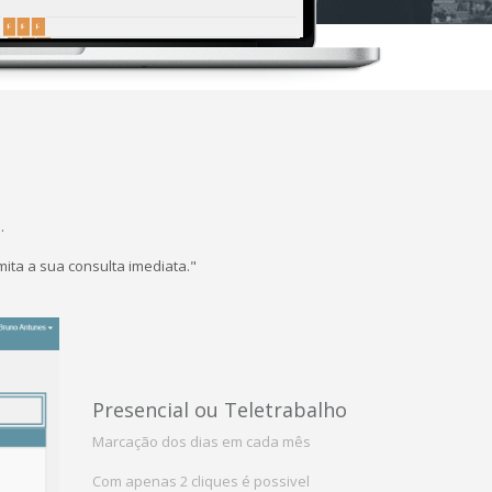
.
ita a sua consulta imediata."
Presencial ou Teletrabalho
Marcação dos dias em cada mês
Com apenas 2 cliques é possivel